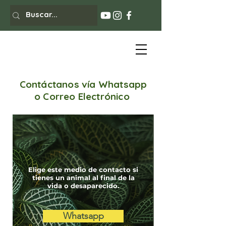
Contáctanos para
Contáctanos vía Whatsapp
información
y citas
o Correo Electrónico
Elige este medio de contacto si
tienes un animal al final de la
vida o desaparecido.
Whatsapp
Contacto