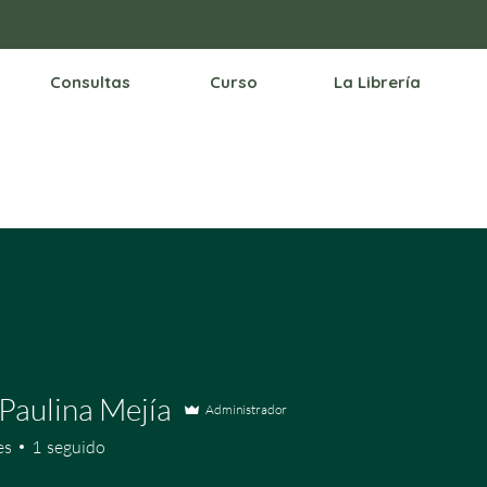
Consultas
Curso
La Librería
Paulina Mejía
Administrador
es
1
seguido