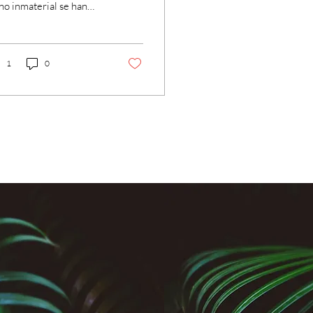
no inmaterial se han
lto, con el tiempo, más
eciales. Más completas.
ese proceso, algo
ezó a ocurrir: ciertos
1
0
es comenzaron a
trarse. Ellos mismos
pidieron que los
mbrara como
sultores celestiales de
 animales . A uno de
os lo llamaré Búho. Este
 se presenta como un
o de color marrón, más
o que un gato y que un
ro pequeño. Mientras
mpaña al animal en su
isión, permanece detrás
lo que percibo...