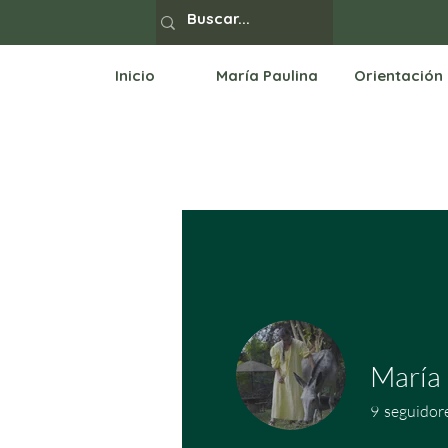
Inicio
María Paulina
Orientación
María 
9
seguidor