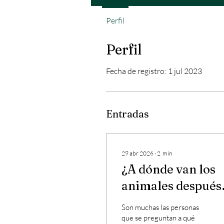
Perfil
Perfil
Fecha de registro: 1 jul 2023
Entradas
29 abr 2026
∙
2
min
¿A dónde van los
animales después
de morir? — El
Son muchas las personas
Castillo Inclinado
que se preguntan a qué