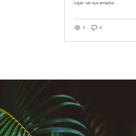
lugar van sus amados
animales una vez han
dejado su vida física. Del
otro lado hay, no uno, sino
varios posibles sitios a los
5
0
que se mudan estos seres
cuando dejan este plano. A
uno de esos lugares le he
llamado El Castillo
Inclinado. Y le digo así
porque tiene la grandeza
de un castillo. Lo curioso es
que, según como lo veo
cuando me comunico con
animales que están
pasando una temporada
allí, este castillo es vertical,
no horizontal. Tiene
forma...