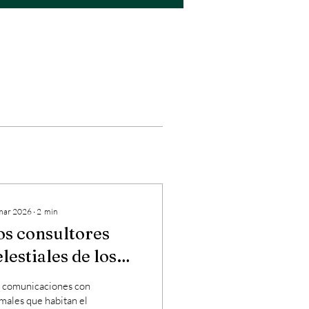
mar 2026
∙
2
min
os consultores
elestiales de los
nimales: Búho
 comunicaciones con
males que habitan el