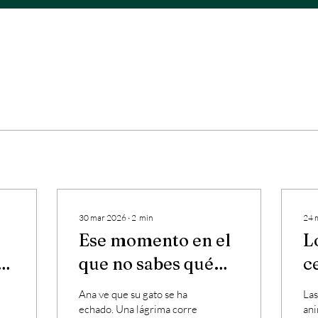
30 mar 2026
∙
2
min
24 
Ese momento en el
L
que no sabes qué
c
hacer con tu
a
Ana ve que su gato se ha
Las
animal
echado. Una lágrima corre
ani