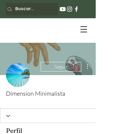
Más acciones
Seguir
Dimension Minimalista
Evaluadora CICA
+
4
Perfil