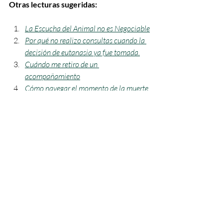
Otras lecturas sugeridas:
La
 Escucha del Animal no es Negociable
Por qué no realizo consultas cuando la 
decisión de eutanasia ya fue tomada.
Cuándo me retiro de un 
acompañamiento
​Cómo navegar el momento de la muerte 
de un animal
Navegando el duelo después de la 
muerte de un animal
Qué y qué no es sufrimiento en un 
animal que está muriendo