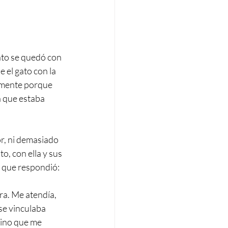
ato se quedó con 
 el gato con la 
lamente porque 
a que estaba 
r, ni demasiado 
o, con ella y sus 
lo que respondió:
ra. Me atendía, 
se vinculaba 
sino que me 