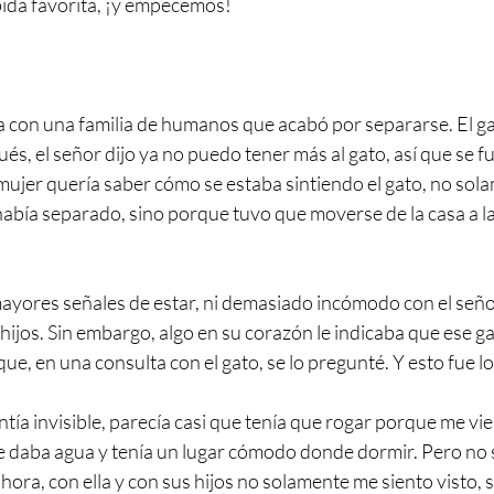
bida favorita, ¡y empecemos!  
a con una familia de humanos que acabó por separarse. El g
s, el señor dijo ya no puedo tener más al gato, así que se fue
 mujer quería saber cómo se estaba sintiendo el gato, no so
había separado, sino porque tuvo que moverse de la casa a l
ayores señales de estar, ni demasiado incómodo con el seño
hijos. Sin embargo, algo en su corazón le indicaba que ese gat
í que, en una consulta con el gato, se lo pregunté. Y esto fue 
ía invisible, parecía casi que tenía que rogar porque me vie
e daba agua y tenía un lugar cómodo donde dormir. Pero no 
ora, con ella y con sus hijos no solamente me siento visto, 