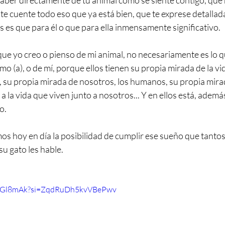
aber directamente de tu animal cómo se siente contigo, que 
 te cuente todo eso que ya está bien, que te exprese detalla
s es que para él o que para ella inmensamente significativo.
que yo creo o pienso de mi animal, no necesariamente es lo q
mo (a), 
o de mí, porque ellos tienen su propia mirada de la vi
, su propia mirada de nosotros, los humanos, su propia mira
a la vida que viven junto a nosotros... Y en ellos está, además
o.
s hoy en día la posibilidad de cumplir ese sueño que tantos 
su gato les hable.
NLGl8mAk?si=ZqdRuDh5kvVBePwv