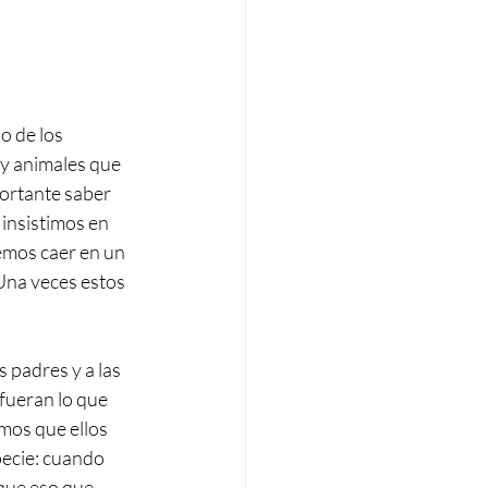
o de los 
y animales que 
portante saber 
insistimos en 
emos caer en un 
Una veces estos 
padres y a las 
fueran lo que 
mos que ellos 
ecie: cuando 
que eso que 