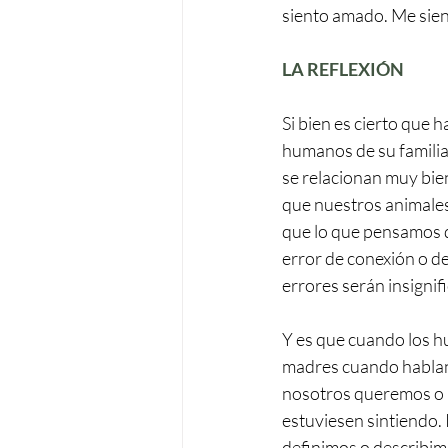
siento amado. Me sient
LA REFLEXIÓN
Si bien es cierto que 
humanos de su familia
se relacionan muy bien
que nuestros animales 
que lo que pensamos d
error de conexión o de
errores serán insignif
Y es que cuando los h
madres cuando hablan 
nosotros queremos o n
estuviesen sintiendo.
definimos o describim