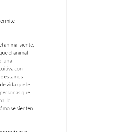
permite 
l animal siente, 
que el animal 
o; una
uitiva con 
ue estamos 
de vida que le 
 personas que 
al lo
cómo se sienten 