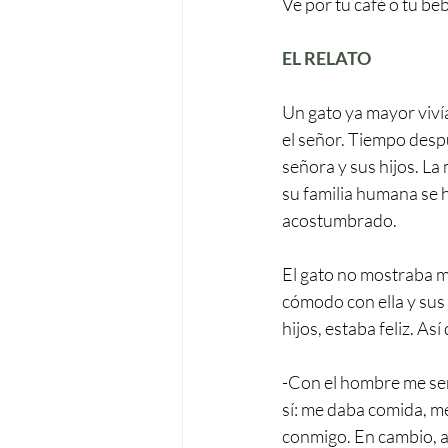
Ve por tu café o tu be
EL RELATO
Un gato ya mayor viví
el señor. Tiempo despué
señora y sus hijos. La
su familia humana se 
acostumbrado.
El gato no mostraba m
cómodo con ella y sus 
hijos, estaba feliz. As
-Con el hombre me sent
sí: me daba comida, m
conmigo. En cambio, ah