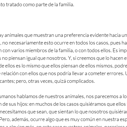
o tratado como parte de la familia.
hay animales que muestran una preferencia evidente hacia un
, no necesariamente esto ocurre en todos los casos, pues ha
 con varios miembros de la familia, o con todos ellos. Es im
no piensan igual que nosotros. Y, si creemos que lo hacen e 
e ellos es lo mismo que ellos piensan de ellos mismos, podr
 relación con ellos que nos podría llevar a cometer errores. 
icantes; pero, otras veces, quizá complicados.
umanos hablamos de nuestros animales, nos parecemos a los 
de sus hijos: en muchos de los casos quisiéramos que ellos 
ecesitamos que sean, que sientan lo que nosotros quisiéra
 Pero, además, ocurre algo que es muy común en nuestra esp
os a alguien más, en este caso nuestros animales, pareciera 