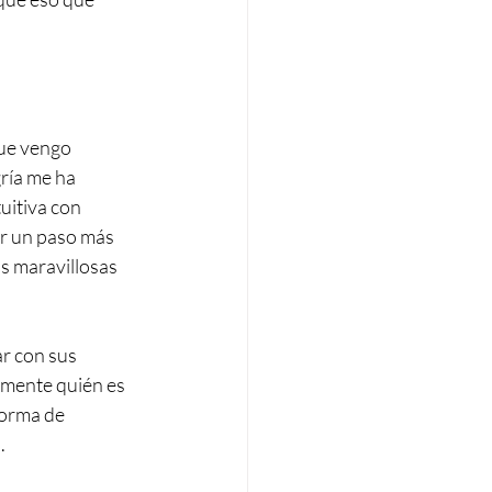
ue vengo 
ría me ha 
uitiva con 
r un paso más 
s 
maravillosas 
r con sus 
lmente quién es 
forma de 
.