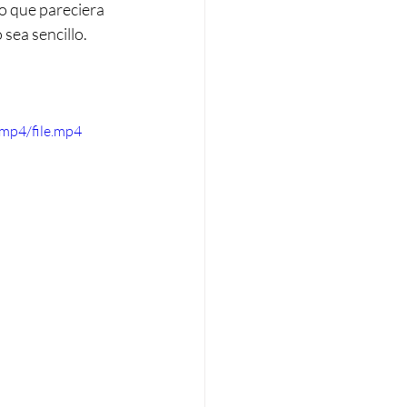
o que pareciera 
sea sencillo. 
mp4/file.mp4