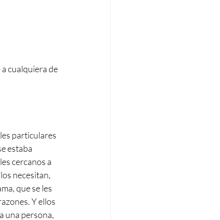
 a cualquiera de 
es particulares 
se estaba 
les cercanos a 
los necesitan, 
ama, que se les 
azones. Y ellos 
ía una persona, 