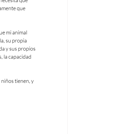
necesita que 
damente que 
ue mi 
animal 
da, su propia
da y sus propios 
, la capacidad 
niños tienen, y 