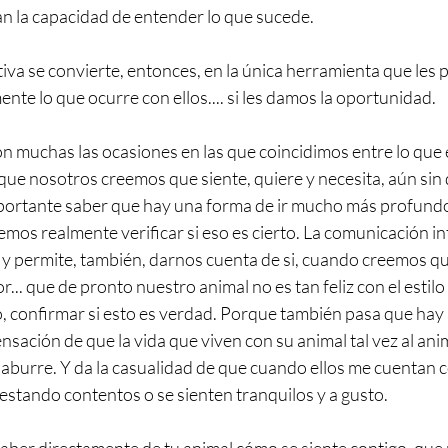
an la capacidad de entender lo que sucede. 
iva se convierte, entonces, en la única herramienta que les 
nte lo que ocurre con ellos.... si les damos la oportunidad. 
son muchas las ocasiones en las que coincidimos entre lo que e
o que nosotros creemos que siente, quiere y necesita, aún sin 
mportante saber que hay una forma de ir mucho más profund
mos realmente verificar si eso es cierto. La comunicación int
 y permite, también, darnos cuenta de si, cuando creemos q
.. que de pronto nuestro animal no es tan feliz con el estilo 
confirmar si esto es verdad. Porque también pasa que hay
nsación de que la vida que viven con su animal tal vez al anim
 aburre. Y da la casualidad de que cuando ellos me cuentan 
 estando contentos o se sienten tranquilos y a gusto.