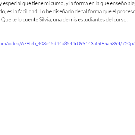
 especial que tiene mi curso, y la forma en la que enseño alg
, es la facilidad. Lo he diseñado de tal forma que el proceso 
 Que te lo cuente Silvia, una de mis estudiantes del curso. 
ic.com/video/679feb_403e45d44a8544c095143af5f95a5394/720p/