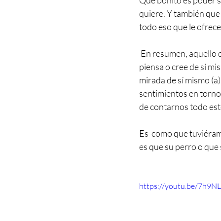
Qué bonito es poder s
quiere. Y también que
todo eso que le ofrece
 En resumen, aquello 
piensa o cree de sí mis
mirada de sí mismo (a)
sentimientos en torno 
de contarnos todo est
Es  como que tuviéramo
es que su perro o que 
https://youtu.be/7h9