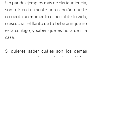
Un par de ejemplos más de clariaudiencia, 
son: oír en tu mente una canción que te 
recuerda un momento especial de tu vida, 
o escuchar el llanto de tu bebé aunque no 
está contigo, y saber que es hora de ir a 
casa.
Si quieres saber cuáles son los demás 
canales y aprender a activarlos en ti, haz 
clic en el botón y conoce cómo puedes 
lograrlo.
Escuela Animales